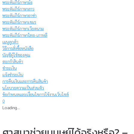
พระคัมภีร์ภาษาม้ง
พระคัมภีร์ภาษาลาว
พระคัมภีร์ภาษาอาข่า
พระคัมภีร์ภาษาเขมร
พระคัมภีร์ภาษาเวียดนาม
พระคัมภีร์ภาษาไทย-เกาหลี
เมนูลูกค้า
วิธีการสั่งซื้อหนังสือ
บัญชีผู้ใช้ของคุณ
ตะกร้าสินค้า
ชำระเงิน
แจ้งชำระเงิน
การคืนเงินและการคืนสินค้า
นโยบายความเป็นส่วนตัว
ข้อกำหนดและเงื่อนไขการใช้งานเว็บไซต์
0
Loading...
ศาสนาช่วยมนุษย์ได้จริงหรือ? –