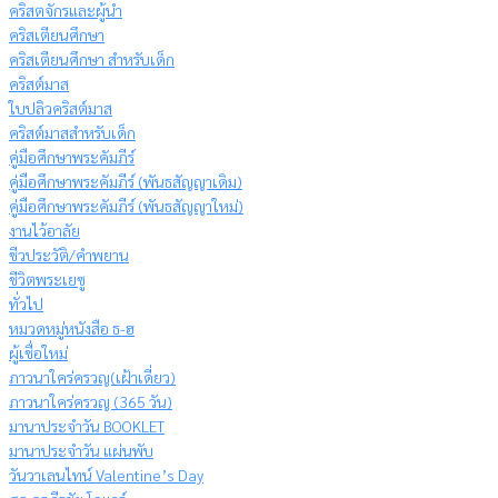
คริสตจักรและผู้นำ
คริสเตียนศึกษา
คริสเตียนศึกษา สำหรับเด็ก
คริสต์มาส
ใบปลิวคริสต์มาส
คริสต์มาสสำหรับเด็ก
คู่มือศึกษาพระคัมภีร์
คู่มือศึกษาพระคัมภีร์ (พันธสัญญาเดิม)
คู่มือศึกษาพระคัมภีร์ (พันธสัญญาใหม่)
งานไว้อาลัย
ชีวประวัติ/คำพยาน
ชีวิตพระเยซู
ทั่วไป
หมวดหมู่หนังสือ ธ-ฮ
ผู้เชื่อใหม่
ภาวนาใคร่ครวญ(เฝ้าเดี่ยว)
ภาวนาใคร่ครวญ (365 วัน)
มานาประจำวัน BOOKLET
มานาประจำวัน แผ่นพับ
วันวาเลนไทน์ Valentine’s Day