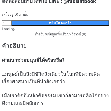
ติดต่อสอบถามได้ที่ ID LINE : @radiantbook
เหลืออยู่ 10 เท่านั้น
จำนวน
หยิบใส่ตะกร้า
ศาสนา
Loading...
ช่วย
คำอธิบาย
ข้อมูลเพิ่มเติม
บทวิจารณ์ (0)
มนุษย์
คำอธิบาย
ได้
จริง
หรือ?
ศาสนาช่วยมนุษย์ได้จริงหรือ?
-
Booklet
(สินค้า
…มนุษย์เป็นสิ่งมีชีวิตสิ่งเดียวในโลกที่มีความคิด
ไม่
เรื่องศาสนา เป็นที่น่าสังเกตว่า
ร่วม
รายการ)
ชิ้น
เมื่อเราคิดถึงหลักศีลธรรม เขาก็สามารถคิดได้อย่าง
ดีงามและมีหลักการ