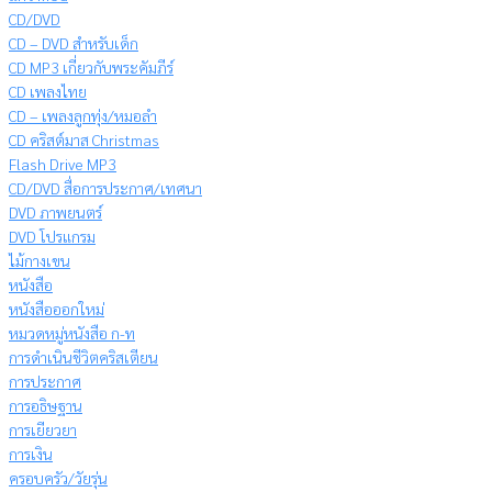
CD/DVD
CD – DVD สำหรับเด็ก
CD MP3 เกี่ยวกับพระคัมภีร์
CD เพลงไทย
CD – เพลงลูกทุ่ง/หมอลำ
CD คริสต์มาส Christmas
Flash Drive MP3
CD/DVD สื่อการประกาศ/เทศนา
DVD ภาพยนตร์
DVD โปรแกรม
ไม้กางเขน
หนังสือ
หนังสือออกใหม่
หมวดหมู่หนังสือ ก-ท
การดำเนินชีวิตคริสเตียน
การประกาศ
การอธิษฐาน
การเยียวยา
การเงิน
ครอบครัว/วัยรุ่น