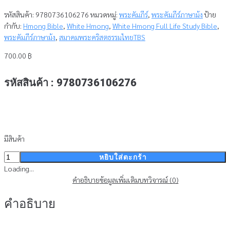
รหัสสินค้า:
9780736106276
หมวดหมู่:
พระคัมภีร์
,
พระคัมภีร์ภาษาม้ง
ป้าย
กำกับ:
Hmong Bible
,
White Hmong
,
White Hmong Full Life Study Bible
,
พระคัมภีร์ภาษาม้ง
,
สมาคมพระคริสตธรรมไทยTBS
700.00
฿
รหัสสินค้า : 9780736106276
มีสินค้า
จำนวน
หยิบใส่ตะกร้า
พระ
Loading...
คัมภีร์
คำอธิบาย
ข้อมูลเพิ่มเติม
บทวิจารณ์ (0)
ภาษา
คำอธิบาย
ม้ง
(ม้ง
ขาว)