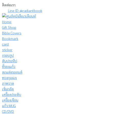
Skip
ติดต่อเรา:
to
Line ID: @radiantbook
content
Home
Gift Shop
Bible Covers
Bookmark
card
sticker
กรอบรูป
คันประทีป
ที่รองแก้ว
ตกแต่งรถยนต์
พวงกุญแจ
ภาพวาด
เข็มกลัด
เครื่องประดับ
เครื่องเขียน
แก้ว MUG
CD/DVD