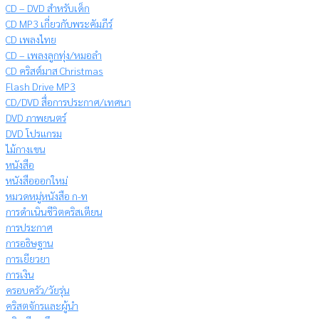
CD – DVD สำหรับเด็ก
CD MP3 เกี่ยวกับพระคัมภีร์
CD เพลงไทย
CD – เพลงลูกทุ่ง/หมอลำ
CD คริสต์มาส Christmas
Flash Drive MP3
CD/DVD สื่อการประกาศ/เทศนา
DVD ภาพยนตร์
DVD โปรแกรม
ไม้กางเขน
หนังสือ
หนังสือออกใหม่
หมวดหมู่หนังสือ ก-ท
การดำเนินชีวิตคริสเตียน
การประกาศ
การอธิษฐาน
การเยียวยา
การเงิน
ครอบครัว/วัยรุ่น
คริสตจักรและผู้นำ