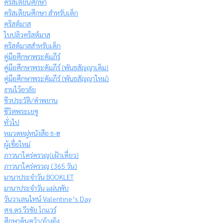
คริสเตียนศึกษา
คริสเตียนศึกษา สำหรับเด็ก
คริสต์มาส
ใบปลิวคริสต์มาส
คริสต์มาสสำหรับเด็ก
คู่มือศึกษาพระคัมภีร์
คู่มือศึกษาพระคัมภีร์ (พันธสัญญาเดิม)
คู่มือศึกษาพระคัมภีร์ (พันธสัญญาใหม่)
งานไว้อาลัย
ชีวประวัติ/คำพยาน
ชีวิตพระเยซู
ทั่วไป
หมวดหมู่หนังสือ ธ-ฮ
ผู้เชื่อใหม่
ภาวนาใคร่ครวญ(เฝ้าเดี่ยว)
ภาวนาใคร่ครวญ (365 วัน)
มานาประจำวัน BOOKLET
มานาประจำวัน แผ่นพับ
วันวาเลนไทน์ Valentine’s Day
ศจ.ดร.วีรชัย โกแวร์
ศึกษาค้นคว้า/อ้างอิง