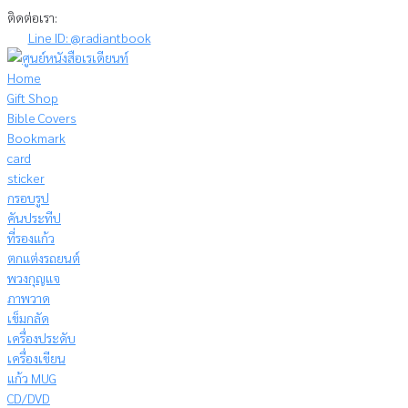
Skip
ติดต่อเรา:
to
Line ID: @radiantbook
content
Home
Gift Shop
Bible Covers
Bookmark
card
sticker
กรอบรูป
คันประทีป
ที่รองแก้ว
ตกแต่งรถยนต์
พวงกุญแจ
ภาพวาด
เข็มกลัด
เครื่องประดับ
เครื่องเขียน
แก้ว MUG
CD/DVD