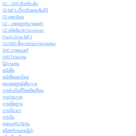
CD – DVD สำหรับเด็ก
CD MP3 เกี่ยวกับพระคัมภีร์
CD เพลงไทย
CD – เพลงลูกทุ่ง/หมอลำ
CD คริสต์มาส Christmas
Flash Drive MP3
CD/DVD สื่อการประกาศ/เทศนา
DVD ภาพยนตร์
DVD โปรแกรม
ไม้กางเขน
หนังสือ
หนังสือออกใหม่
หมวดหมู่หนังสือ ก-ท
การดำเนินชีวิตคริสเตียน
การประกาศ
การอธิษฐาน
การเยียวยา
การเงิน
ครอบครัว/วัยรุ่น
คริสตจักรและผู้นำ