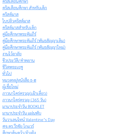
คริสเตียนศึกษา
คริสเตียนศึกษา สำหรับเด็ก
คริสต์มาส
ใบปลิวคริสต์มาส
คริสต์มาสสำหรับเด็ก
คู่มือศึกษาพระคัมภีร์
คู่มือศึกษาพระคัมภีร์ (พันธสัญญาเดิม)
คู่มือศึกษาพระคัมภีร์ (พันธสัญญาใหม่)
งานไว้อาลัย
ชีวประวัติ/คำพยาน
ชีวิตพระเยซู
ทั่วไป
หมวดหมู่หนังสือ ธ-ฮ
ผู้เชื่อใหม่
ภาวนาใคร่ครวญ(เฝ้าเดี่ยว)
ภาวนาใคร่ครวญ (365 วัน)
มานาประจำวัน BOOKLET
มานาประจำวัน แผ่นพับ
วันวาเลนไทน์ Valentine’s Day
ศจ.ดร.วีรชัย โกแวร์
ศึกษาค้นคว้า/อ้างอิง