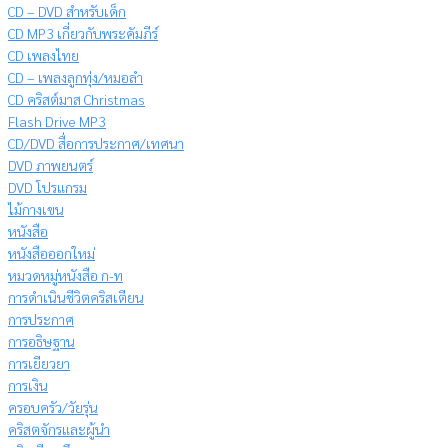
CD – DVD สำหรับเด็ก
CD MP3 เกี่ยวกับพระคัมภีร์
CD เพลงไทย
CD – เพลงลูกทุ่ง/หมอลำ
CD คริสต์มาส Christmas
Flash Drive MP3
CD/DVD สื่อการประกาศ/เทศนา
DVD ภาพยนตร์
DVD โปรแกรม
ไม้กางเขน
หนังสือ
หนังสือออกใหม่
หมวดหมู่หนังสือ ก-ท
การดำเนินชีวิตคริสเตียน
การประกาศ
การอธิษฐาน
การเยียวยา
การเงิน
ครอบครัว/วัยรุ่น
คริสตจักรและผู้นำ