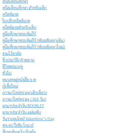
คริสเตียนศึกษา
คริสเตียนศึกษา สำหรับเด็ก
คริสต์มาส
ใบปลิวคริสต์มาส
คริสต์มาสสำหรับเด็ก
คู่มือศึกษาพระคัมภีร์
คู่มือศึกษาพระคัมภีร์ (พันธสัญญาเดิม)
คู่มือศึกษาพระคัมภีร์ (พันธสัญญาใหม่)
งานไว้อาลัย
ชีวประวัติ/คำพยาน
ชีวิตพระเยซู
ทั่วไป
หมวดหมู่หนังสือ ธ-ฮ
ผู้เชื่อใหม่
ภาวนาใคร่ครวญ(เฝ้าเดี่ยว)
ภาวนาใคร่ครวญ (365 วัน)
มานาประจำวัน BOOKLET
มานาประจำวัน แผ่นพับ
วันวาเลนไทน์ Valentine’s Day
ศจ.ดร.วีรชัย โกแวร์
ศึกษาค้นคว้า/อ้างอิง