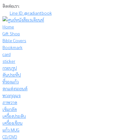
Skip
ติดต่อเรา:
to
Line ID: @radiantbook
content
Home
Gift Shop
Bible Covers
Bookmark
card
sticker
กรอบรูป
คันประทีป
ที่รองแก้ว
ตกแต่งรถยนต์
พวงกุญแจ
ภาพวาด
เข็มกลัด
เครื่องประดับ
เครื่องเขียน
แก้ว MUG
CD/DVD