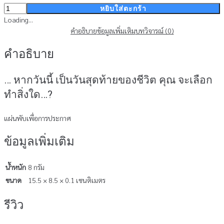
จำนวน
หยิบใส่ตะกร้า
ชีวิต
Loading...
ที่
คำอธิบาย
ข้อมูลเพิ่มเติม
บทวิจารณ์ (0)
คุณ
คำอธิบาย
เลือก
ได้
-
… หากวันนี้ เป็นวันสุดท้ายของชีวิต คุณ จะเลือก
แผ่น
ทำสิ่งใด…?
พับ
(สินค้า
แผ่นพับเพื่อการประกาศ
ไม่
ร่วม
ข้อมูลเพิ่มเติม
รายการ)
ชิ้น
น้ำหนัก
8 กรัม
ขนาด
15.5 × 8.5 × 0.1 เซนติเมตร
รีวิว