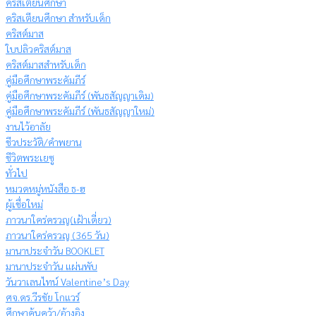
คริสเตียนศึกษา
คริสเตียนศึกษา สำหรับเด็ก
คริสต์มาส
ใบปลิวคริสต์มาส
คริสต์มาสสำหรับเด็ก
คู่มือศึกษาพระคัมภีร์
คู่มือศึกษาพระคัมภีร์ (พันธสัญญาเดิม)
คู่มือศึกษาพระคัมภีร์ (พันธสัญญาใหม่)
งานไว้อาลัย
ชีวประวัติ/คำพยาน
ชีวิตพระเยซู
ทั่วไป
หมวดหมู่หนังสือ ธ-ฮ
ผู้เชื่อใหม่
ภาวนาใคร่ครวญ(เฝ้าเดี่ยว)
ภาวนาใคร่ครวญ (365 วัน)
มานาประจำวัน BOOKLET
มานาประจำวัน แผ่นพับ
วันวาเลนไทน์ Valentine’s Day
ศจ.ดร.วีรชัย โกแวร์
ศึกษาค้นคว้า/อ้างอิง