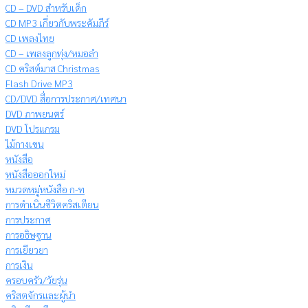
CD – DVD สำหรับเด็ก
CD MP3 เกี่ยวกับพระคัมภีร์
CD เพลงไทย
CD – เพลงลูกทุ่ง/หมอลำ
CD คริสต์มาส Christmas
Flash Drive MP3
CD/DVD สื่อการประกาศ/เทศนา
DVD ภาพยนตร์
DVD โปรแกรม
ไม้กางเขน
หนังสือ
หนังสือออกใหม่
หมวดหมู่หนังสือ ก-ท
การดำเนินชีวิตคริสเตียน
การประกาศ
การอธิษฐาน
การเยียวยา
การเงิน
ครอบครัว/วัยรุ่น
คริสตจักรและผู้นำ