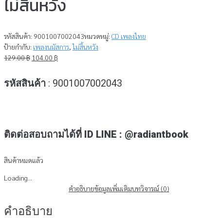
ไม่สิ้นหวัง
รหัสสินค้า:
9001007002043
หมวดหมู่:
CD เพลงไทย
ป้ายกำกับ:
เพลงนมัสการ
,
ไม่สิ้นหวัง
Original
Current
129.00
฿
104.00
฿
price
price
was:
is:
รหัสสินค้า
: 9001007002043
129.00 ฿.
104.00 ฿.
ติดต่อสอบถามได้ที่ ID LINE : @radiantbook
สินค้าหมดแล้ว
Loading...
คำอธิบาย
ข้อมูลเพิ่มเติม
บทวิจารณ์ (0)
คำอธิบาย