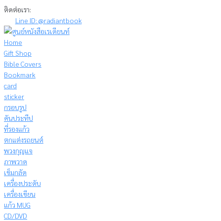
Skip
ติดต่อเรา:
to
Line ID: @radiantbook
content
Home
Gift Shop
Bible Covers
Bookmark
card
sticker
กรอบรูป
คันประทีป
ที่รองแก้ว
ตกแต่งรถยนต์
พวงกุญแจ
ภาพวาด
เข็มกลัด
เครื่องประดับ
เครื่องเขียน
แก้ว MUG
CD/DVD