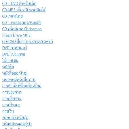
CD – DVD สำหรับเด็ก
CD MP3 เกี่ยวกับพระคัมภีร์
CD เพลงไทย
CD – เพลงลูกทุ่ง/หมอลำ
CD คริสต์มาส Christmas
Flash Drive MP3
CD/DVD สื่อการประกาศ/เทศนา
DVD ภาพยนตร์
DVD โปรแกรม
ไม้กางเขน
หนังสือ
หนังสือออกใหม่
หมวดหมู่หนังสือ ก-ท
การดำเนินชีวิตคริสเตียน
การประกาศ
การอธิษฐาน
การเยียวยา
การเงิน
ครอบครัว/วัยรุ่น
คริสตจักรและผู้นำ