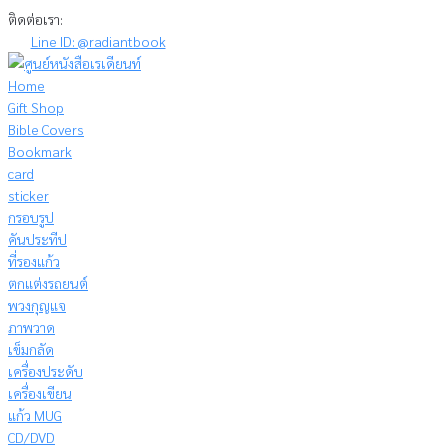
Skip
ติดต่อเรา:
to
Line ID: @radiantbook
content
Home
Gift Shop
Bible Covers
Bookmark
card
sticker
กรอบรูป
คันประทีป
ที่รองแก้ว
ตกแต่งรถยนต์
พวงกุญแจ
ภาพวาด
เข็มกลัด
เครื่องประดับ
เครื่องเขียน
แก้ว MUG
CD/DVD