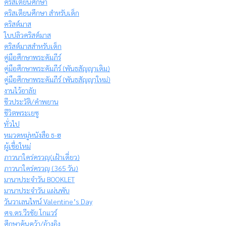
คริสเตียนศึกษา
คริสเตียนศึกษา สำหรับเด็ก
คริสต์มาส
ใบปลิวคริสต์มาส
คริสต์มาสสำหรับเด็ก
คู่มือศึกษาพระคัมภีร์
คู่มือศึกษาพระคัมภีร์ (พันธสัญญาเดิม)
คู่มือศึกษาพระคัมภีร์ (พันธสัญญาใหม่)
งานไว้อาลัย
ชีวประวัติ/คำพยาน
ชีวิตพระเยซู
ทั่วไป
หมวดหมู่หนังสือ ธ-ฮ
ผู้เชื่อใหม่
ภาวนาใคร่ครวญ(เฝ้าเดี่ยว)
ภาวนาใคร่ครวญ (365 วัน)
มานาประจำวัน BOOKLET
มานาประจำวัน แผ่นพับ
วันวาเลนไทน์ Valentine’s Day
ศจ.ดร.วีรชัย โกแวร์
ศึกษาค้นคว้า/อ้างอิง