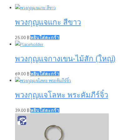
พวงกุญแจแกะ สีขาว
25.00
฿
หยิบใส่ตะกร้า
พวงกุญแจกางเขน-ไม้สัก (ใหญ่)
69.00
฿
หยิบใส่ตะกร้า
พวงกุญแจโลหะ พระคัมภีร์จิ๋ว
39.00
฿
หยิบใส่ตะกร้า