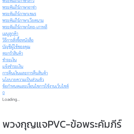
พระคัมภีร์ภาษาลาว
พระคัมภีร์ภาษาอาข่า
พระคัมภีร์ภาษาเขมร
พระคัมภีร์ภาษาเวียดนาม
พระคัมภีร์ภาษาไทย-เกาหลี
เมนูลูกค้า
วิธีการสั่งซื้อหนังสือ
บัญชีผู้ใช้ของคุณ
ตะกร้าสินค้า
ชำระเงิน
แจ้งชำระเงิน
การคืนเงินและการคืนสินค้า
นโยบายความเป็นส่วนตัว
ข้อกำหนดและเงื่อนไขการใช้งานเว็บไซต์
0
Loading...
พวงกุญแจPVC-ข้อพระคัมภีร์