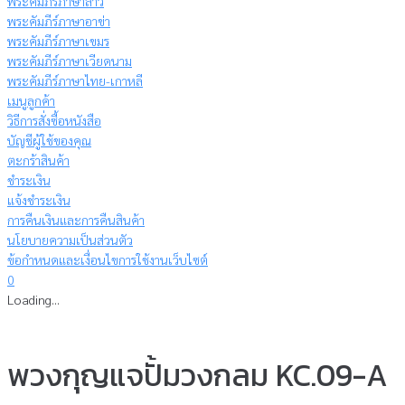
พระคัมภีร์ภาษาลาว
พระคัมภีร์ภาษาอาข่า
พระคัมภีร์ภาษาเขมร
พระคัมภีร์ภาษาเวียดนาม
พระคัมภีร์ภาษาไทย-เกาหลี
เมนูลูกค้า
วิธีการสั่งซื้อหนังสือ
บัญชีผู้ใช้ของคุณ
ตะกร้าสินค้า
ชำระเงิน
แจ้งชำระเงิน
การคืนเงินและการคืนสินค้า
นโยบายความเป็นส่วนตัว
ข้อกำหนดและเงื่อนไขการใช้งานเว็บไซต์
0
Loading...
พวงกุญแจปั้มวงกลม KC.09-A