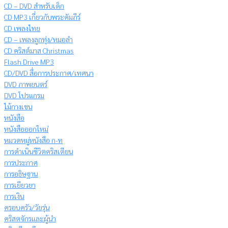
CD – DVD สำหรับเด็ก
CD MP3 เกี่ยวกับพระคัมภีร์
CD เพลงไทย
CD – เพลงลูกทุ่ง/หมอลำ
CD คริสต์มาส Christmas
Flash Drive MP3
CD/DVD สื่อการประกาศ/เทศนา
DVD ภาพยนตร์
DVD โปรแกรม
ไม้กางเขน
หนังสือ
หนังสือออกใหม่
หมวดหมู่หนังสือ ก-ท
การดำเนินชีวิตคริสเตียน
การประกาศ
การอธิษฐาน
การเยียวยา
การเงิน
ครอบครัว/วัยรุ่น
คริสตจักรและผู้นำ