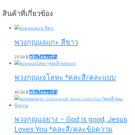
สินค้าที่เกี่ยวข้อง
พวงกุญแจแกะ สีขาว
25.00
฿
หยิบใส่ตะกร้า
พวงกุญแจโลหะ *คละสี/คละแบบ
45.00
฿
หยิบใส่ตะกร้า
พวงกุญแจยาง – God is good, Jesus
Loves You *คละสี/คละข้อความ