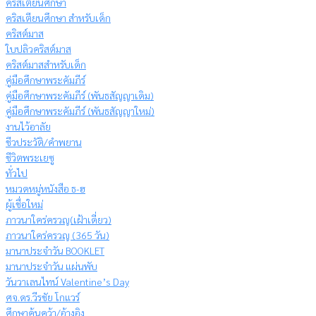
คริสเตียนศึกษา
คริสเตียนศึกษา สำหรับเด็ก
คริสต์มาส
ใบปลิวคริสต์มาส
คริสต์มาสสำหรับเด็ก
คู่มือศึกษาพระคัมภีร์
คู่มือศึกษาพระคัมภีร์ (พันธสัญญาเดิม)
คู่มือศึกษาพระคัมภีร์ (พันธสัญญาใหม่)
งานไว้อาลัย
ชีวประวัติ/คำพยาน
ชีวิตพระเยซู
ทั่วไป
หมวดหมู่หนังสือ ธ-ฮ
ผู้เชื่อใหม่
ภาวนาใคร่ครวญ(เฝ้าเดี่ยว)
ภาวนาใคร่ครวญ (365 วัน)
มานาประจำวัน BOOKLET
มานาประจำวัน แผ่นพับ
วันวาเลนไทน์ Valentine’s Day
ศจ.ดร.วีรชัย โกแวร์
ศึกษาค้นคว้า/อ้างอิง