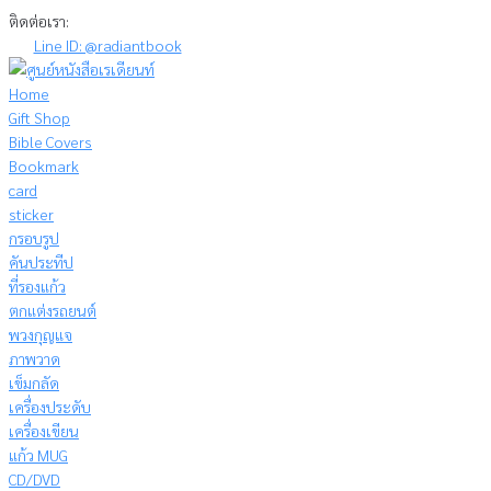
Skip
ติดต่อเรา:
to
Line ID: @radiantbook
content
Home
Gift Shop
Bible Covers
Bookmark
card
sticker
กรอบรูป
คันประทีป
ที่รองแก้ว
ตกแต่งรถยนต์
พวงกุญแจ
ภาพวาด
เข็มกลัด
เครื่องประดับ
เครื่องเขียน
แก้ว MUG
CD/DVD