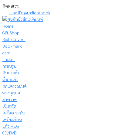
Skip
ติดต่อเรา:
to
Line ID: @radiantbook
content
Home
Gift Shop
Bible Covers
Bookmark
card
sticker
กรอบรูป
คันประทีป
ที่รองแก้ว
ตกแต่งรถยนต์
พวงกุญแจ
ภาพวาด
เข็มกลัด
เครื่องประดับ
เครื่องเขียน
แก้ว MUG
CD/DVD