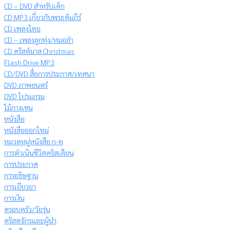
CD – DVD สำหรับเด็ก
CD MP3 เกี่ยวกับพระคัมภีร์
CD เพลงไทย
CD – เพลงลูกทุ่ง/หมอลำ
CD คริสต์มาส Christmas
Flash Drive MP3
CD/DVD สื่อการประกาศ/เทศนา
DVD ภาพยนตร์
DVD โปรแกรม
ไม้กางเขน
หนังสือ
หนังสือออกใหม่
หมวดหมู่หนังสือ ก-ท
การดำเนินชีวิตคริสเตียน
การประกาศ
การอธิษฐาน
การเยียวยา
การเงิน
ครอบครัว/วัยรุ่น
คริสตจักรและผู้นำ