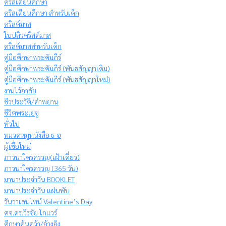
คริสเตียนศึกษา
คริสเตียนศึกษา สำหรับเด็ก
คริสต์มาส
ใบปลิวคริสต์มาส
คริสต์มาสสำหรับเด็ก
คู่มือศึกษาพระคัมภีร์
คู่มือศึกษาพระคัมภีร์ (พันธสัญญาเดิม)
คู่มือศึกษาพระคัมภีร์ (พันธสัญญาใหม่)
งานไว้อาลัย
ชีวประวัติ/คำพยาน
ชีวิตพระเยซู
ทั่วไป
หมวดหมู่หนังสือ ธ-ฮ
ผู้เชื่อใหม่
ภาวนาใคร่ครวญ(เฝ้าเดี่ยว)
ภาวนาใคร่ครวญ (365 วัน)
มานาประจำวัน BOOKLET
มานาประจำวัน แผ่นพับ
วันวาเลนไทน์ Valentine’s Day
ศจ.ดร.วีรชัย โกแวร์
ศึกษาค้นคว้า/อ้างอิง