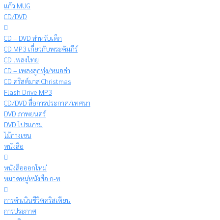
แก้ว MUG
CD/DVD
CD – DVD สำหรับเด็ก
CD MP3 เกี่ยวกับพระคัมภีร์
CD เพลงไทย
CD – เพลงลูกทุ่ง/หมอลำ
CD คริสต์มาส Christmas
Flash Drive MP3
CD/DVD สื่อการประกาศ/เทศนา
DVD ภาพยนตร์
DVD โปรแกรม
ไม้กางเขน
หนังสือ
หนังสือออกใหม่
หมวดหมู่หนังสือ ก-ท
การดำเนินชีวิตคริสเตียน
การประกาศ