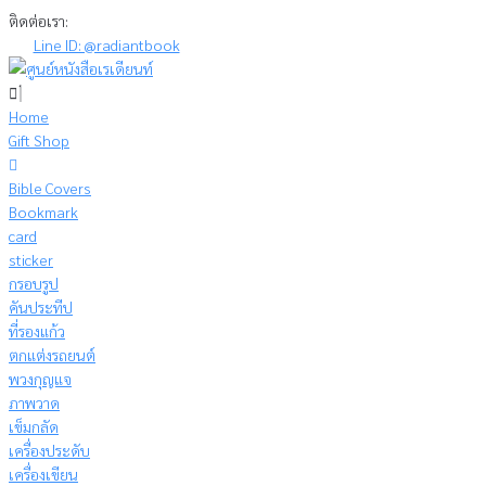
Skip
ติดต่อเรา:
to
Line ID: @radiantbook
content
Home
Gift Shop
Bible Covers
Bookmark
card
sticker
กรอบรูป
คันประทีป
ที่รองแก้ว
ตกแต่งรถยนต์
พวงกุญแจ
ภาพวาด
เข็มกลัด
เครื่องประดับ
เครื่องเขียน