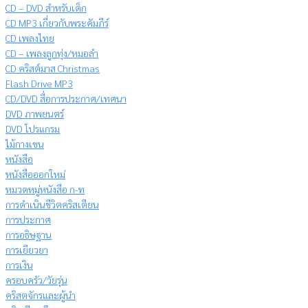
CD – DVD สำหรับเด็ก
CD MP3 เกี่ยวกับพระคัมภีร์
CD เพลงไทย
CD – เพลงลูกทุ่ง/หมอลำ
CD คริสต์มาส Christmas
Flash Drive MP3
CD/DVD สื่อการประกาศ/เทศนา
DVD ภาพยนตร์
DVD โปรแกรม
ไม้กางเขน
หนังสือ
หนังสือออกใหม่
หมวดหมู่หนังสือ ก-ท
การดำเนินชีวิตคริสเตียน
การประกาศ
การอธิษฐาน
การเยียวยา
การเงิน
ครอบครัว/วัยรุ่น
คริสตจักรและผู้นำ