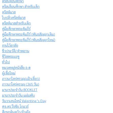
คริสเตียนศึกษา
คริสเตียนศึกษา สำหรับเด็ก
คริสต์มาส
ใบปลิวคริสต์มาส
คริสต์มาสสำหรับเด็ก
คู่มือศึกษาพระคัมภีร์
คู่มือศึกษาพระคัมภีร์ (พันธสัญญาเดิม)
คู่มือศึกษาพระคัมภีร์ (พันธสัญญาใหม่)
งานไว้อาลัย
ชีวประวัติ/คำพยาน
ชีวิตพระเยซู
ทั่วไป
หมวดหมู่หนังสือ ธ-ฮ
ผู้เชื่อใหม่
ภาวนาใคร่ครวญ(เฝ้าเดี่ยว)
ภาวนาใคร่ครวญ (365 วัน)
มานาประจำวัน BOOKLET
มานาประจำวัน แผ่นพับ
วันวาเลนไทน์ Valentine’s Day
ศจ.ดร.วีรชัย โกแวร์
ศึกษาค้นคว้า/อ้างอิง