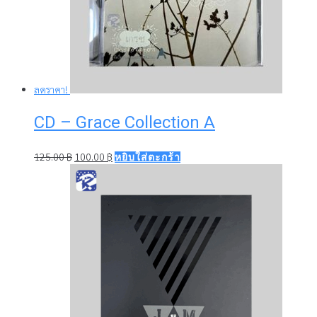
ลดราคา!
CD – Grace Collection A
Original
Current
125.00
฿
100.00
฿
หยิบใส่ตะกร้า
price
price
was:
is:
125.00 ฿.
100.00 ฿.