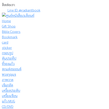
Skip
ติดต่อเรา:
to
Line ID: @radiantbook
content
Home
Gift Shop
Bible Covers
Bookmark
card
sticker
กรอบรูป
คันประทีป
ที่รองแก้ว
ตกแต่งรถยนต์
พวงกุญแจ
ภาพวาด
เข็มกลัด
เครื่องประดับ
เครื่องเขียน
แก้ว MUG
CD/DVD