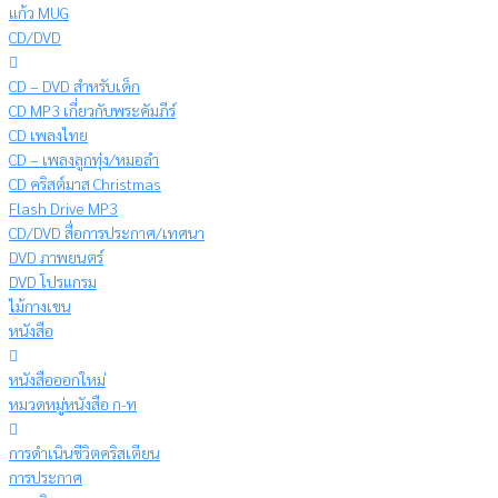
แก้ว MUG
CD/DVD
CD – DVD สำหรับเด็ก
CD MP3 เกี่ยวกับพระคัมภีร์
CD เพลงไทย
CD – เพลงลูกทุ่ง/หมอลำ
CD คริสต์มาส Christmas
Flash Drive MP3
CD/DVD สื่อการประกาศ/เทศนา
DVD ภาพยนตร์
DVD โปรแกรม
ไม้กางเขน
หนังสือ
หนังสือออกใหม่
หมวดหมู่หนังสือ ก-ท
การดำเนินชีวิตคริสเตียน
การประกาศ