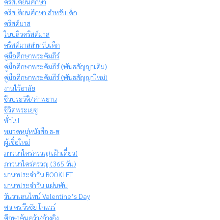
คริสเตียนศึกษา
คริสเตียนศึกษา สำหรับเด็ก
คริสต์มาส
ใบปลิวคริสต์มาส
คริสต์มาสสำหรับเด็ก
คู่มือศึกษาพระคัมภีร์
คู่มือศึกษาพระคัมภีร์ (พันธสัญญาเดิม)
คู่มือศึกษาพระคัมภีร์ (พันธสัญญาใหม่)
งานไว้อาลัย
ชีวประวัติ/คำพยาน
ชีวิตพระเยซู
ทั่วไป
หมวดหมู่หนังสือ ธ-ฮ
ผู้เชื่อใหม่
ภาวนาใคร่ครวญ(เฝ้าเดี่ยว)
ภาวนาใคร่ครวญ (365 วัน)
มานาประจำวัน BOOKLET
มานาประจำวัน แผ่นพับ
วันวาเลนไทน์ Valentine’s Day
ศจ.ดร.วีรชัย โกแวร์
ศึกษาค้นคว้า/อ้างอิง