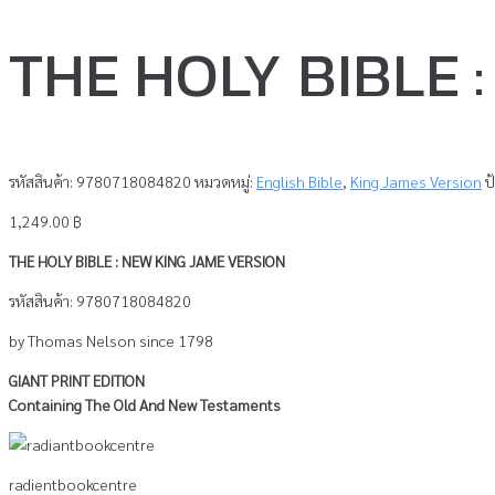
THE HOLY BIBLE 
รหัสสินค้า:
9780718084820
หมวดหมู่:
English Bible
,
King James Version
ป
1,249.00
฿
THE HOLY BIBLE : NEW
KING JAME VERSION
รหัสสินค้า: 9780718084820
by Thomas Nelson since 1798
GIANT PRINT EDITION
Containing The Old And New Testaments
radientbookcentre