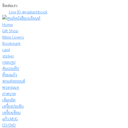
Skip
ติดต่อเรา:
to
Line ID: @radiantbook
content
Home
Gift Shop
Bible Covers
Bookmark
card
sticker
กรอบรูป
คันประทีป
ที่รองแก้ว
ตกแต่งรถยนต์
พวงกุญแจ
ภาพวาด
เข็มกลัด
เครื่องประดับ
เครื่องเขียน
แก้ว MUG
CD/DVD