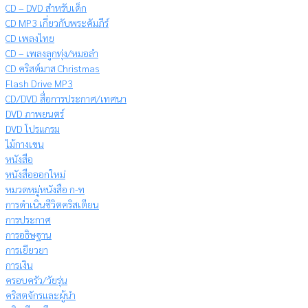
CD – DVD สำหรับเด็ก
CD MP3 เกี่ยวกับพระคัมภีร์
CD เพลงไทย
CD – เพลงลูกทุ่ง/หมอลำ
CD คริสต์มาส Christmas
Flash Drive MP3
CD/DVD สื่อการประกาศ/เทศนา
DVD ภาพยนตร์
DVD โปรแกรม
ไม้กางเขน
หนังสือ
หนังสือออกใหม่
หมวดหมู่หนังสือ ก-ท
การดำเนินชีวิตคริสเตียน
การประกาศ
การอธิษฐาน
การเยียวยา
การเงิน
ครอบครัว/วัยรุ่น
คริสตจักรและผู้นำ