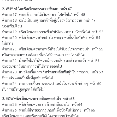
2. WHY ทำไมคริสเตียนควรถวายสิบลด หน้า 47
คำถาม 17: พระเจ้าอยากได้เงินของเรา ใช่หรือไม่ หน้า 48
คำถาม 18: อะไรเป็นเหตุผลหลักที่อยู่เบื้องหลังการถวาย หน้า 49
ของคริสเตียน
คำถาม 19: คริสเตียนจะถวายเพื่อทำให้ตนเองสบายใจหรือไม่ หน้า 53
คำถาม 20: คริสเตียนควรทำอย่างไร หากถูกคนอื่นบีบบังคับ หน้า 54
ให้ถวาย
คำถาม 21: คริสเตียนควรคาดหวังที่จะได้รับอะไรจากพระเจ้า หน้า 55
เป็นการตอบแทน หลังจากที่ตนได้มีการถวายออกไปหรือไม่
คำถาม 22: ผิดหรือไม่ ถ้าคิดว่าเมื่อถวายสิบลดแล้ว พระเจ้า หน้า 57
จะอวยพรกลับมามากกว่าที่ได้ถวายออกไป
คำถาม 23: แนวคิดเรื่องการ
“หว่านหเมล็ดพันธุ์”
ในการถวาย หน้า 59
คืออะไร และเป็นสิ่งที่ถูกต้องหรือไม่
คำถาม 24: การถวายเป็นการสะสมบำเหน็จในสวรรค์ คล้ายๆ หน้า 60
กับการสร้างบุญกุศล ใช่หรือไม่
3. HOW คริสเตียนควรถวายสิบลดอย่างไร หน้า 63
คำถาม 25: คริสเตียนควรถวายด้วยท่าทีอย่างไร หน้า64
คำถาม 26: หากไม่มีการออกกฎเกณฑ์เพื่อบังคับให้ถวาย หน้า 65
คริสเตียนจะละเลยหรือขาดวินัยในการถวาย ใช่หรือไม่