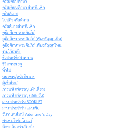
คริสเตียนศึกษา
คริสเตียนศึกษา สำหรับเด็ก
คริสต์มาส
ใบปลิวคริสต์มาส
คริสต์มาสสำหรับเด็ก
คู่มือศึกษาพระคัมภีร์
คู่มือศึกษาพระคัมภีร์ (พันธสัญญาเดิม)
คู่มือศึกษาพระคัมภีร์ (พันธสัญญาใหม่)
งานไว้อาลัย
ชีวประวัติ/คำพยาน
ชีวิตพระเยซู
ทั่วไป
หมวดหมู่หนังสือ ธ-ฮ
ผู้เชื่อใหม่
ภาวนาใคร่ครวญ(เฝ้าเดี่ยว)
ภาวนาใคร่ครวญ (365 วัน)
มานาประจำวัน BOOKLET
มานาประจำวัน แผ่นพับ
วันวาเลนไทน์ Valentine’s Day
ศจ.ดร.วีรชัย โกแวร์
ศึกษาค้นคว้า/อ้างอิง