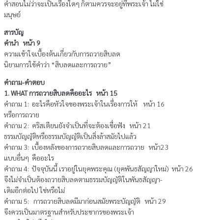
คำสอนไม่ว่าจะเป็นเรื่องใดๆ ก็ตามควรจะอยู่ที่พระเจ้า ไม่ใช่
มนุษย์
สารบัญ
คำนำ หน้า 9
ความเข้าใจเบื้องต้นเกี่ยวกับการถวายสิบลด
นิยามการใช้คำว่า “สิบลดและการถวาย”
คำถาม-คำตอบ
1. WHAT การถวายสิบลดคืออะไร
หน้า 15
คำถาม 1: อะไรคือหัวใจของพระเจ้าในเรื่องการให้ หน้า 16
หรือการถวาย
คำถาม 2: คริสเตียนยังจำเป็นที่จะต้องเชื่อฟัง หน้า 21
ธรรมบัญญัติหรือธรรมบัญญัติเป็นสิ่งล้าสมัยไปแล้ว
คำถาม 3: เบื้องหลังของการถวายสิบลดและการถวาย หน้า23
แบบอื่นๆ คืออะไร
คำถาม 4: ปัจจุบันนี้ เราอยู่ในยุคพระคุณ (ยุคพันธสัญญาใหม่) หน้า 26
จึงไม่จำเป็นต้องถวายสิบลดตามธรรมบัญญัติในพันธสัญญา-
เดิมอีกต่อไป ใช่หรือไม่
คำถาม 5: การถวายสิบลดมีมาก่อนสมัยพระบัญญัติ หน้า 29
จึงควรเป็นมาตรฐานสำหรับประชากรของพระเจ้า