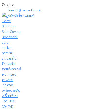
Skip
ติดต่อเรา:
to
Line ID: @radiantbook
content
Home
Gift Shop
Bible Covers
Bookmark
card
sticker
กรอบรูป
คันประทีป
ที่รองแก้ว
ตกแต่งรถยนต์
พวงกุญแจ
ภาพวาด
เข็มกลัด
เครื่องประดับ
เครื่องเขียน
แก้ว MUG
CD/DVD