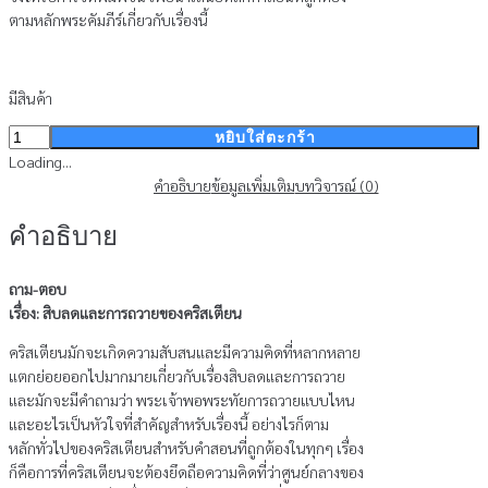
ตามหลักพระคัมภีร์เกี่ยวกับเรื่องนี้
มีสินค้า
จำนวน
หยิบใส่ตะกร้า
ถาม-
Loading...
ตอบ
คำอธิบาย
ข้อมูลเพิ่มเติม
บทวิจารณ์ (0)
เรื่อง
คำอธิบาย
สิบ
ลด
ชิ้น
ถาม-ตอบ
เรื่อง: สิบลดและการถวายของคริสเตียน
คริสเตียนมักจะเกิดความสับสนและมีความคิดที่หลากหลาย
แตกย่อยออกไปมากมายเกี่ยวกับเรื่องสิบลดและการถวาย
และมักจะมีคำถามว่า พระเจ้าพอพระทัยการถวายแบบไหน
และอะไรเป็นหัวใจที่สำคัญสำหรับเรื่องนี้ อย่างไรก็ตาม
หลักทั่วไปของคริสเตียนสำหรับคำสอนที่ถูกต้องในทุกๆ เรื่อง
ก็คือการที่คริสเตียนจะต้องยึดถือความคิดที่ว่าศูนย์กลางของ