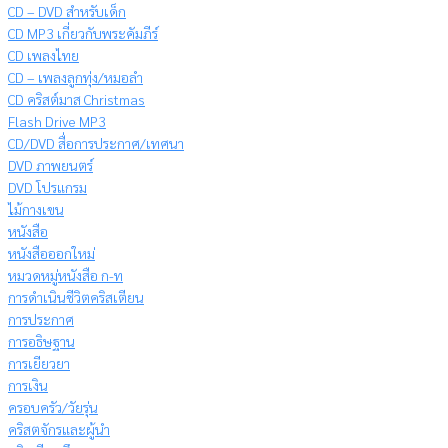
CD – DVD สำหรับเด็ก
CD MP3 เกี่ยวกับพระคัมภีร์
CD เพลงไทย
CD – เพลงลูกทุ่ง/หมอลำ
CD คริสต์มาส Christmas
Flash Drive MP3
CD/DVD สื่อการประกาศ/เทศนา
DVD ภาพยนตร์
DVD โปรแกรม
ไม้กางเขน
หนังสือ
หนังสือออกใหม่
หมวดหมู่หนังสือ ก-ท
การดำเนินชีวิตคริสเตียน
การประกาศ
การอธิษฐาน
การเยียวยา
การเงิน
ครอบครัว/วัยรุ่น
คริสตจักรและผู้นำ