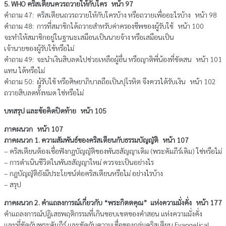
5. WHO คริสเตียนควรถวายให้กับใคร หน้า 97
คำถาม 47: คริสเตียนถวรถวายให้กับใครบ้าง หรือถวายเพื่ออะไรบ้าง หน้า 98
คำถาม 48: การที่สมาชิกได้ถวายสำหรับค่าครองชีพของผู้รับใช้ หน้า 100
จะทำให้สมาชิกอยู่ในฐานะเสมือนเป็นนายจ้าง หรือเสมือนเป็น
เจ้านายของผู้รับใช้หรือไม่
คำถาม 49: จะนำเงินสิบลดไปช่วยเหลือผู้อื่น หรือญาติพี่น้องที่ขัดสน หน้า 101
แทน ได้หรือไม่
คำถาม 50: ผู้รับใช้ หรือศิษยาภิบาลถือเป็นปุโรหิต จึงควรได้รับเงิน หน้า 102
ถวายสิบลดทั้งหมด ใช่หรือไม่
บทสรุป และข้อคิดปิดท้าย หน้า 105
ภาคผนวก หน้า 107
ภาคผนวก 1. ความสัมพันธ์ของคริสเตียนกับธรรมบัญญัติ หน้า 107
– คริสเตียนต้องเชื่อฟังกฎบัญญัติของพันธสัญญาเดิม (พระคัมภีร์เดิม) ใช่หรือไม่
– การดำเนินชีวิตในพันธสัญญาใหม่ ควรจะเป็นอย่างไร
– กฎบัญญัติยังมีประโยชน์ต่อคริสเตียนหรือไม่ อย่างไรบ้าง
– สรุป
ภาคผนวก 2. คำแถลงการณ์เกี่ยวกับ “พระกิตตคุณ” แห่งความมั่งคั่ง หน้า 177
คำแถลงการณ์ปฎิเสธพฤติกรรมที่เกินขอบเขตของคำสอน แห่งความมั่งคั่ง
และที่ขัดกับพระคัมภีร์ และขัดกับความเชื่อของกลุ่มคริสเตียน Evangelical