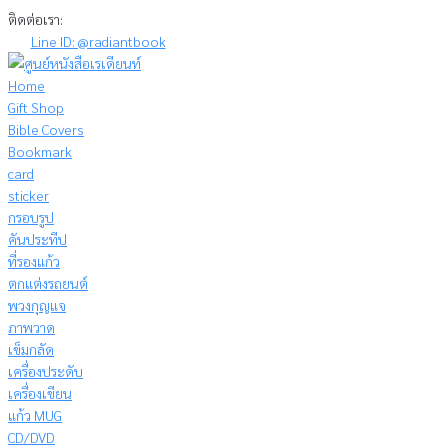
Skip
ติดต่อเรา:
to
Line ID: @radiantbook
content
Home
Gift Shop
Bible Covers
Bookmark
card
sticker
กรอบรูป
คันประทีป
ที่รองแก้ว
ตกแต่งรถยนต์
พวงกุญแจ
ภาพวาด
เข็มกลัด
เครื่องประดับ
เครื่องเขียน
แก้ว MUG
CD/DVD