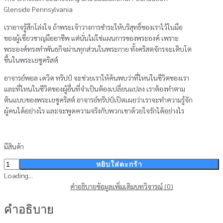
Glenside Pennsylvania
เราอาจรู้สึกโล่งใจ ถ้าพระเจ้าวางการชำระให้บริสุทธิ์ของเราไว้ในมือ
ของผู้เชี่ยวชาญมืออาชีพ แต่นั่นไม่ใช่แผนการของพระองค์ เพราะ
พระองค์ทรงทำพันธกิจผ่านทุกส่วนในพระกาย ทั้งคริสตจักรจะเติบโต
ขึ้นในพระเยซูคริสต์
อาจารย์พอล เดวิด ทริปป์ จะช่วยเราให้ค้นพบว่าที่ไหนในชีวิตของเรา
และที่ไหนในชีวิตของผู้อื่นที่จำเป็นต้องเปลี่ยนแปลง เราต้องทำตาม
ต้นแบบของพระเยซูคริสต์ อาจารย์ทริปป์เปิดเผยว่าเราจะทำความรู้จัก
ผู้คนได้อย่างไร และจะพูดความจริงกับพวกเขาด้วยใจรักได้อย่างไร
มีสินค้า
จำนวน
หยิบใส่ตะกร้า
อุปกรณ์
Loading...
ใน
คำอธิบาย
ข้อมูลเพิ่มเติม
บทวิจารณ์ (0)
พระหัตถ์
คำอธิบาย
ของ
พระ