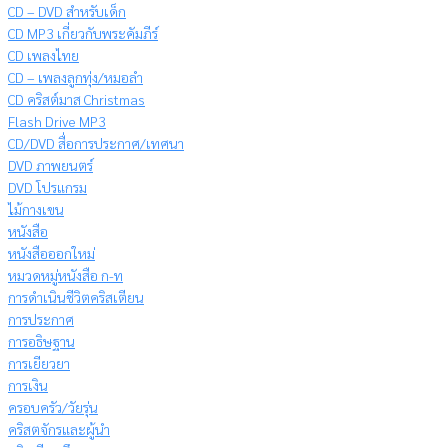
CD – DVD สำหรับเด็ก
CD MP3 เกี่ยวกับพระคัมภีร์
CD เพลงไทย
CD – เพลงลูกทุ่ง/หมอลำ
CD คริสต์มาส Christmas
Flash Drive MP3
CD/DVD สื่อการประกาศ/เทศนา
DVD ภาพยนตร์
DVD โปรแกรม
ไม้กางเขน
หนังสือ
หนังสือออกใหม่
หมวดหมู่หนังสือ ก-ท
การดำเนินชีวิตคริสเตียน
การประกาศ
การอธิษฐาน
การเยียวยา
การเงิน
ครอบครัว/วัยรุ่น
คริสตจักรและผู้นำ