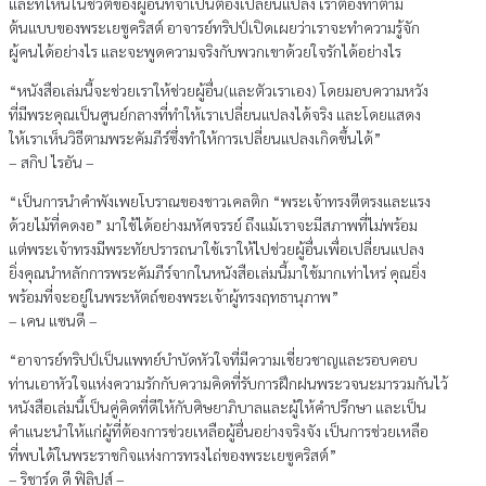
และที่ไหนในชีวิตของผู้อื่นที่จำเป็นต้องเปลี่ยนแปลง เราต้องทำตาม
ต้นแบบของพระเยซูคริสต์ อาจารย์ทริปป์เปิดเผยว่าเราจะทำความรู้จัก
ผู้คนได้อย่างไร และจะพูดความจริงกับพวกเขาด้วยใจรักได้อย่างไร
“หนังสือเล่มนี้จะช่วยเราให้ช่วยผู้อื่น(และตัวเราเอง) โดยมอบความหวัง
ที่มีพระคุณเป็นศูนย์กลางที่ทำให้เราเปลี่ยนแปลงได้จริง และโดยแสดง
ให้เราเห็นวิธีตามพระคัมภีร์ซึ่งทำให้การเปลี่ยนแปลงเกิดขึ้นได้”
– สกิป ไรอัน –
“เป็นการนำคำพังเพยโบราณของชาวเคลติก “พระเจ้าทรงตีตรงและแรง
ด้วยไม้ที่คดงอ” มาใช้ได้อย่างมหัศจรรย์ ถึงแม้เราจะมีสภาพที่ไม่พร้อม
แต่พระเจ้าทรงมีพระทัยปรารถนาใช้เราให้ไปช่วยผู้อื่นเพื่อเปลี่ยนแปลง
ยิ่งคุณนำหลักการพระคัมภีร์จากในหนังสือเล่มนี้มาใช้มากเท่าไหร่ คุณยิ่ง
พร้อมที่จะอยู่ในพระหัตถ์ของพระเจ้าผู้ทรงฤทธานุภาพ”
– เคน แซนดี –
“อาจารย์ทริปป์เป็นแพทย์บำบัดหัวใจที่มีความเชี่ยวชาญและรอบคอบ
ท่านเอาหัวใจแห่งความรักกับความคิดที่รับการฝึกฝนพระวจนะมารวมกันไว้
หนังสือเล่มนี้เป็นคู่คิดที่ดีให้กับศิษยาภิบาลและผู้ให้คำปรึกษา และเป็น
คำแนะนำให้แก่ผู้ที่ต้องการช่วยเหลือผู้อื่นอย่างจริงจัง เป็นการช่วยเหลือ
ที่พบได้ในพระราชกิจแห่งการทรงไถ่ของพระเยซูคริสต์”
– ริชาร์ด ดี ฟิลิปส์ –