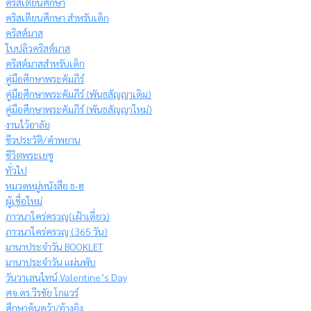
คริสเตียนศึกษา
คริสเตียนศึกษา สำหรับเด็ก
คริสต์มาส
ใบปลิวคริสต์มาส
คริสต์มาสสำหรับเด็ก
คู่มือศึกษาพระคัมภีร์
คู่มือศึกษาพระคัมภีร์ (พันธสัญญาเดิม)
คู่มือศึกษาพระคัมภีร์ (พันธสัญญาใหม่)
งานไว้อาลัย
ชีวประวัติ/คำพยาน
ชีวิตพระเยซู
ทั่วไป
หมวดหมู่หนังสือ ธ-ฮ
ผู้เชื่อใหม่
ภาวนาใคร่ครวญ(เฝ้าเดี่ยว)
ภาวนาใคร่ครวญ (365 วัน)
มานาประจำวัน BOOKLET
มานาประจำวัน แผ่นพับ
วันวาเลนไทน์ Valentine’s Day
ศจ.ดร.วีรชัย โกแวร์
ศึกษาค้นคว้า/อ้างอิง