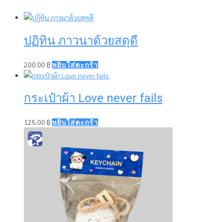
ปฏิทิน ภาวนาด้วยสดุดี
200.00
฿
หยิบใส่ตะกร้า
กระเป๋าผ้า Love never fails
125.00
฿
หยิบใส่ตะกร้า