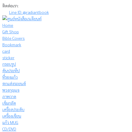
Skip
ติดต่อเรา:
to
Line ID: @radiantbook
content
Home
Gift Shop
Bible Covers
Bookmark
card
sticker
กรอบรูป
คันประทีป
ที่รองแก้ว
ตกแต่งรถยนต์
พวงกุญแจ
ภาพวาด
เข็มกลัด
เครื่องประดับ
เครื่องเขียน
แก้ว MUG
CD/DVD