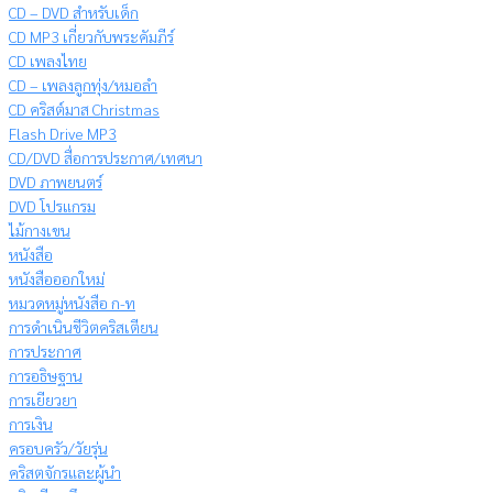
CD – DVD สำหรับเด็ก
CD MP3 เกี่ยวกับพระคัมภีร์
CD เพลงไทย
CD – เพลงลูกทุ่ง/หมอลำ
CD คริสต์มาส Christmas
Flash Drive MP3
CD/DVD สื่อการประกาศ/เทศนา
DVD ภาพยนตร์
DVD โปรแกรม
ไม้กางเขน
หนังสือ
หนังสือออกใหม่
หมวดหมู่หนังสือ ก-ท
การดำเนินชีวิตคริสเตียน
การประกาศ
การอธิษฐาน
การเยียวยา
การเงิน
ครอบครัว/วัยรุ่น
คริสตจักรและผู้นำ