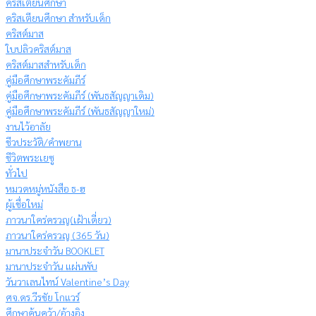
คริสเตียนศึกษา
คริสเตียนศึกษา สำหรับเด็ก
คริสต์มาส
ใบปลิวคริสต์มาส
คริสต์มาสสำหรับเด็ก
คู่มือศึกษาพระคัมภีร์
คู่มือศึกษาพระคัมภีร์ (พันธสัญญาเดิม)
คู่มือศึกษาพระคัมภีร์ (พันธสัญญาใหม่)
งานไว้อาลัย
ชีวประวัติ/คำพยาน
ชีวิตพระเยซู
ทั่วไป
หมวดหมู่หนังสือ ธ-ฮ
ผู้เชื่อใหม่
ภาวนาใคร่ครวญ(เฝ้าเดี่ยว)
ภาวนาใคร่ครวญ (365 วัน)
มานาประจำวัน BOOKLET
มานาประจำวัน แผ่นพับ
วันวาเลนไทน์ Valentine’s Day
ศจ.ดร.วีรชัย โกแวร์
ศึกษาค้นคว้า/อ้างอิง