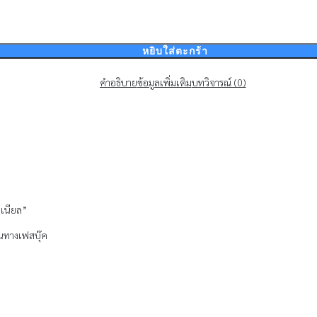
หยิบใส่ตะกร้า
คำอธิบาย
ข้อมูลเพิ่มเติม
บทวิจารณ์ (0)
าเนียล”
านทางเฟสบุ๊ค