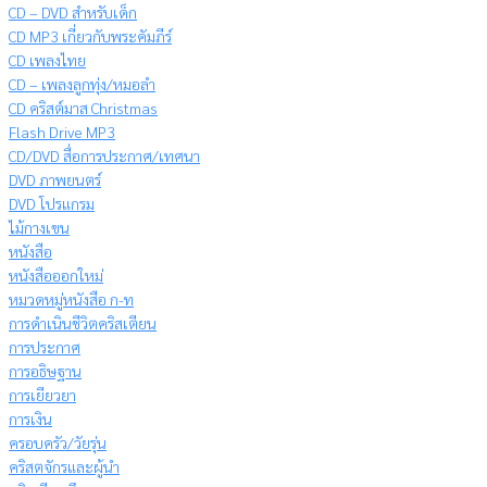
CD – DVD สำหรับเด็ก
CD MP3 เกี่ยวกับพระคัมภีร์
CD เพลงไทย
CD – เพลงลูกทุ่ง/หมอลำ
CD คริสต์มาส Christmas
Flash Drive MP3
CD/DVD สื่อการประกาศ/เทศนา
DVD ภาพยนตร์
DVD โปรแกรม
ไม้กางเขน
หนังสือ
หนังสือออกใหม่
หมวดหมู่หนังสือ ก-ท
การดำเนินชีวิตคริสเตียน
การประกาศ
การอธิษฐาน
การเยียวยา
การเงิน
ครอบครัว/วัยรุ่น
คริสตจักรและผู้นำ