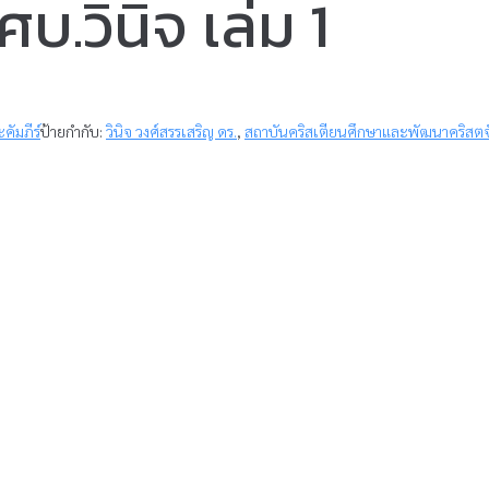
.วินิจ เล่ม 1
คัมภีร์
ป้ายกำกับ:
วินิจ วงศ์สรรเสริญ ดร.
,
สถาบันคริสเตียนศึกษาและพัฒนาคริสตจ