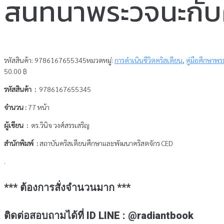
สนทนาพระวจนะกับศบ
รหัสสินค้า:
9786167655345
หมวดหมู่:
การดำเนินชีวิตคริสเตียน
,
คู่มือศึกษาพระ
50.00
฿
รหัสสินค้า :
9786167655345
จำนวน :
77 หน้า
ผู้เขียน :
ดร.วินิจ วงศ์สรรเสริญ
สำนักพิมพ์ :
สถาบันคริสเตียนศึกษาและพัฒนาคริสตจักร CED
.
*** ต้องการสั่งจำนวนมาก ***
ติดต่อสอบถามได้ที่ ID LINE : @radiantbook