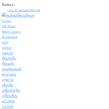
Skip
ติดต่อเรา:
to
Line ID: @radiantbook
content
Home
Gift Shop
Bible Covers
Bookmark
card
sticker
กรอบรูป
คันประทีป
ที่รองแก้ว
ตกแต่งรถยนต์
พวงกุญแจ
ภาพวาด
เข็มกลัด
เครื่องประดับ
เครื่องเขียน
แก้ว MUG
CD/DVD