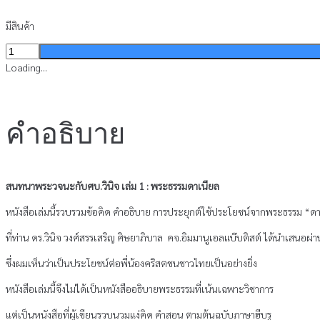
มีสินค้า
จำนวน
สนทนา
Loading...
พระ
วจนะ
กับ
คำอธิบาย
ศบ.วินิจ
เล่ม
1
ชิ้น
สนทนาพระวจนะกับศบ.วินิจ เล่ม 1 : พระธรรมดาเนียล
หนังสือเล่มนี้รวบรวมข้อคิด คำอธิบาย การประยุกต์ใช้ประโยชน์จากพระธรรม “ด
ที่ท่าน ดร.วินิจ วงศ์สรรเสริญ ศิษยาภิบาล คจ.อิมมานูเอลแบ๊บติสต์ ได้นำเสนอผ่
ซึ่งผมเห็นว่าเป็นประโยชน์ต่อพี่น้องคริสตชนชาวไทยเป็นอย่างยิ่ง
หนังสือเล่มนี้จึงไม่ได้เป็นหนังสืออธิบายพระธรรมที่เน้นเฉพาะวิชาการ
แต่เป็นหนังสือที่ผู้เขียนรวบนวมแง่คิด คำสอน ตามต้นฉบับภาษาฮีบรู