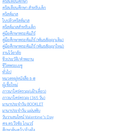
คริสเตียนศึกษา
คริสเตียนศึกษา สำหรับเด็ก
คริสต์มาส
ใบปลิวคริสต์มาส
คริสต์มาสสำหรับเด็ก
คู่มือศึกษาพระคัมภีร์
คู่มือศึกษาพระคัมภีร์ (พันธสัญญาเดิม)
คู่มือศึกษาพระคัมภีร์ (พันธสัญญาใหม่)
งานไว้อาลัย
ชีวประวัติ/คำพยาน
ชีวิตพระเยซู
ทั่วไป
หมวดหมู่หนังสือ ธ-ฮ
ผู้เชื่อใหม่
ภาวนาใคร่ครวญ(เฝ้าเดี่ยว)
ภาวนาใคร่ครวญ (365 วัน)
มานาประจำวัน BOOKLET
มานาประจำวัน แผ่นพับ
วันวาเลนไทน์ Valentine’s Day
ศจ.ดร.วีรชัย โกแวร์
ศึกษาค้นคว้า/อ้างอิง